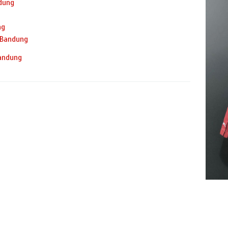
dung
ng
 Bandung
andung