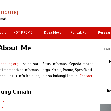
andung
imahi
edit
HOT PROMO !!!
Daya Motor
Kontak Kami
Persyar
About Me
Cari
untuk:
andung.org
. salah satu Situs informasi Sepeda motor
i memberikan informasi Harga, Kredit, Promo, Spesifikasi,
da. untuk info lebih lanjut bisa hubungi kami di
Contact
dung Cimahi
De
ung
ng