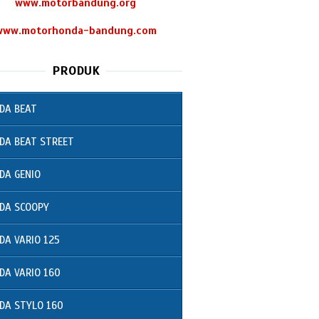
www.motorbandung.org
www.motorhonda-bandung.com
PRODUK
DA BEAT
DA BEAT STREET
DA GENIO
DA SCOOPY
DA VARIO 125
DA VARIO 160
DA STYLO 160