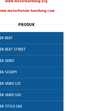
www.motorbandung.org
www.motorhonda-bandung.com
PRODUK
DA BEAT
DA BEAT STREET
DA GENIO
DA SCOOPY
DA VARIO 125
DA VARIO 160
DA STYLO 160