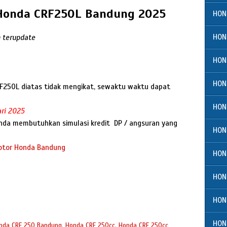
 Honda CRF250L Bandung 2025
HON
HON
m terupdate
HON
HON
RF250L diatas tidak mengikat, sewaktu waktu dapat
HON
ri 2025
anda membutuhkan simulasi kredit DP / angsuran yang
HON
tor Honda Bandung
HON
HON
HON
HON
nda CRF 250 Bandung
,
Honda CRF 250cc
,
Honda CRF 250cc