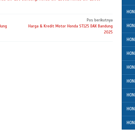
HON
Pos berikutnya
HON
dung
Harga & Kredit Motor Honda ST125 DAX Bandung
2025
HON
HON
HON
HON
HON
HON
HON