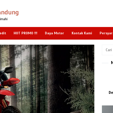
andung
imahi
edit
HOT PROMO !!!
Daya Motor
Kontak Kami
Persyar
Cari
untuk:
De