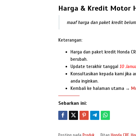
Harga & Kredit Motor
maaf harga dan paket kredit belu
Keterangan:
Harga dan paket kredit Honda C
berubah.
Update terakhir tanggal
10 Janua
Konsultasikan kepada kami jika 
anda inginkan.
Kembali ke halaman utama →
Mo
Sebarkan ini:
Posting pada
Produk
Ditag
Honda CRF
,
Ho