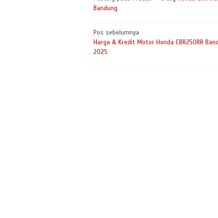
Bandung
Navigasi
Pos sebelumnya
Harga & Kredit Motor Honda CBR250RR Ban
pos
2025