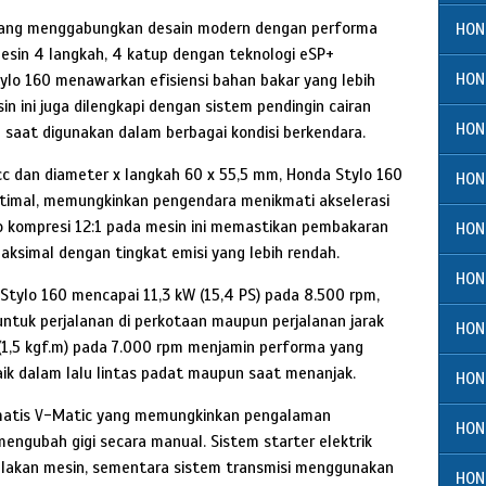
 yang menggabungkan desain modern dengan performa
HON
mesin 4 langkah, 4 katup dengan teknologi eSP+
HON
ylo 160 menawarkan efisiensi bahan bakar yang lebih
n ini juga dilengkapi dengan sistem pendingin cairan
HON
 saat digunakan dalam berbagai kondisi berkendara.
c dan diameter x langkah 60 x 55,5 mm, Honda Stylo 160
HON
timal, memungkinkan pengendara menikmati akselerasi
sio kompresi 12:1 pada mesin ini memastikan pembakaran
HON
ksimal dengan tingkat emisi yang lebih rendah.
HON
tylo 160 mencapai 11,3 kW (15,4 PS) pada 8.500 rpm,
ntuk perjalanan di perkotaan maupun perjalanan jarak
HON
(1,5 kgf.m) pada 7.000 rpm menjamin performa yang
baik dalam lalu lintas padat maupun saat menanjak.
HON
omatis V-Matic yang memungkinkan pengalaman
HON
ngubah gigi secara manual. Sistem starter elektrik
akan mesin, sementara sistem transmisi menggunakan
HON