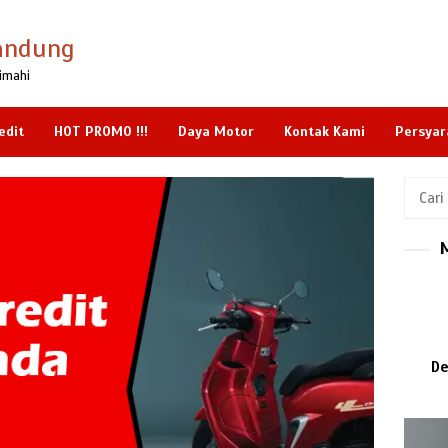
andung
imahi
edit
HOT PROMO !!!
Daya Motor
Kontak Kami
Persyar
Cari
untuk:
De