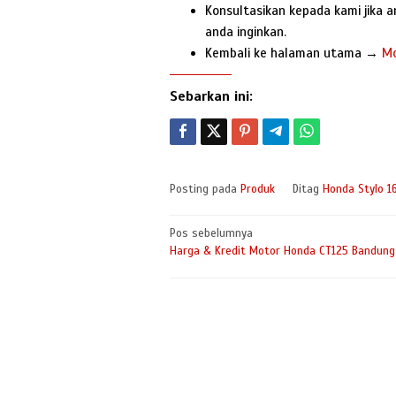
Konsultasikan kepada kami jika 
anda inginkan.
Kembali ke halaman utama →
Mo
Sebarkan ini:
Posting pada
Produk
Ditag
Honda Stylo 1
Navigasi
Pos sebelumnya
Harga & Kredit Motor Honda CT125 Bandung
pos