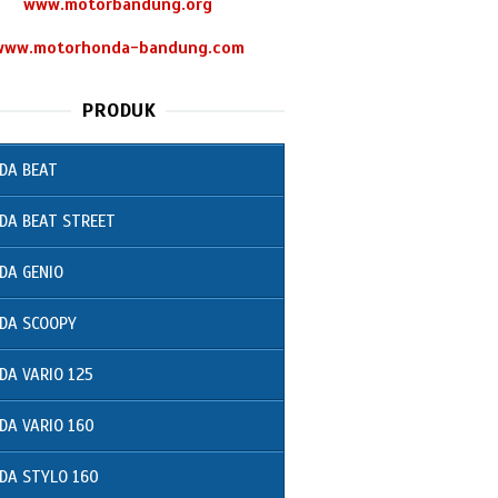
www.motorbandung.org
www.motorhonda-bandung.com
PRODUK
DA BEAT
DA BEAT STREET
DA GENIO
DA SCOOPY
DA VARIO 125
DA VARIO 160
DA STYLO 160