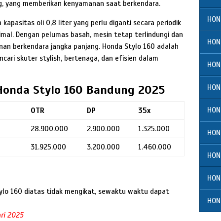
ing, yang memberikan kenyamanan saat berkendara.
HON
kapasitas oli 0,8 liter yang perlu diganti secara periodik
imal. Dengan pelumas basah, mesin tetap terlindungi dan
HON
an berkendara jangka panjang. Honda Stylo 160 adalah
cari skuter stylish, bertenaga, dan efisien dalam
HON
Honda Stylo 160 Bandung 2025
HON
HON
OTR
DP
35x
28.900.000
2.900.000
1.325.000
HON
31.925.000
3.200.000
1.460.000
HON
HON
ylo 160 diatas tidak mengikat, sewaktu waktu dapat
HON
ri 2025