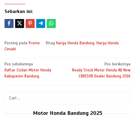
Sebarkan ini:
Posting pada
Promo
Ditag
Harga Honda Bandung
,
Harga Honda
Cimahi
Navigasi
Pos sebelumnya
Pos berikutnya
Daftar Cicilan Motor Honda
Ready Stock Motor Honda All New
pos
Kabupaten Bandung
CBR150R Dealer Bandung 2016
Cari
untuk:
Motor Honda Bandung 2025