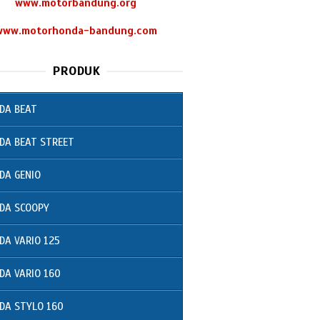
www.motorbandung.org
www.motorhonda-bandung.com
PRODUK
DA BEAT
DA BEAT STREET
DA GENIO
DA SCOOPY
DA VARIO 125
DA VARIO 160
DA STYLO 160