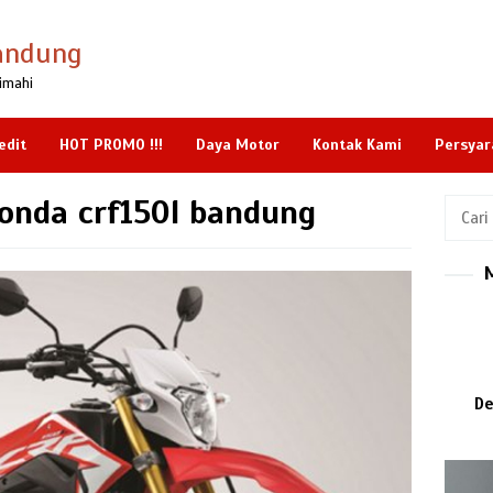
andung
imahi
edit
HOT PROMO !!!
Daya Motor
Kontak Kami
Persyar
honda crf150l bandung
Cari
untuk:
De