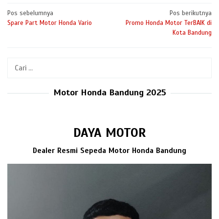
Navigasi
Pos sebelumnya
Pos berikutnya
Spare Part Motor Honda Vario
Promo Honda Motor TerBAIK di
pos
Kota Bandung
Cari
untuk:
Motor Honda Bandung 2025
DAYA MOTOR
Dealer Resmi Sepeda Motor Honda Bandung