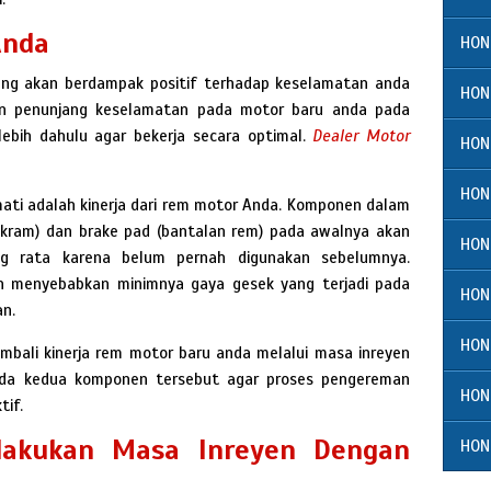
Anda
HON
sung akan berdampak positif terhadap keselamatan anda
HON
n penunjang keselamatan pada motor baru anda pada
lebih dahulu agar bekerja secara optimal.
Dealer Motor
HON
HON
ti adalah kinerja dari rem motor Anda. Komponen dalam
akram) dan brake pad (bantalan rem) pada awalnya akan
HON
g rata karena belum pernah digunakan sebelumnya.
an menyebabkan minimnya gaya gesek yang terjadi pada
HON
an.
HON
embali kinerja rem motor baru anda melalui masa inreyen
da kedua komponen tersebut agar proses pengereman
HON
tif.
lakukan Masa Inreyen Dengan
HON