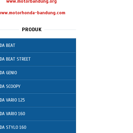
www.motorbandung.org
www.motorhonda-bandung.com
PRODUK
DA BEAT
DA BEAT STREET
DA GENIO
DA SCOOPY
DA VARIO 125
DA VARIO 160
DA STYLO 160