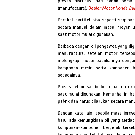
proses distribusi dari pabrik pem
(manufacture).
Dealer Motor Honda B
Partikel-partikel sisa seperti serpih
secara manual dalam masa inreyen 
saat motor mulai digunakan.
Berbeda dengan oli pengawet yang dig
manufacture, setelah motor tersebu
melengkapi motor pabrikannya denga
komponen mesin serta komponen ber
sebagainya.
Proses pelumasan ini bertujuan untu
saat mulai digunakan. Namunhal ini b
pabrik dan harus dilakukan secara manu
Dengan kata lain, apabila masa inre
baru, ada kemungkinan oli yang terda
komponen-komponen bergerak terseb
komponen yang tidak dilapisi dengan oli