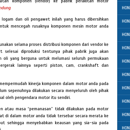
buatan komponen (vendor) ke pabrik perakitan motor
HON
andung
an logam dan oli pengawet inilah yang harus dibersihkan
HON
untuk mencegah rusaknya komponen mesin motor anda
HON
unakan selama proses distribusi komponen dari vendor ke
HON
t selesai diproduksi tentunya pihak pabrik juga akan
n oli yang berguna untuk melumasi seluruh permukaan
HON
gerak lainnya seperti piston, cam, crankshaft dan
HON
k mempermudah kinerja komponen dalam motor anda pada
HON
elum sepenuhnya dilakukan secara menyeluruh oleh pihak
al oleh pengendara motor itu sendiri.
HON
yen atau masa “pemanasan” tidak dilakukan pada motor
HON
pat di dalam motor anda tidak tersebar secara merata ke
ut sehingga menyebabkan keausan yang sia-sia pada
HON
.