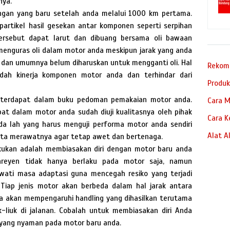
nya.
ngan yang baru setelah anda melalui 1000 km pertama.
a partikel hasil gesekan antar komponen seperti serpihan
rsebut dapat larut dan dibuang bersama oli bawaan
menguras oli dalam motor anda meskipun jarak yang anda
 dan umumnya belum diharuskan untuk mengganti oli. Hal
Rekome
dah kinerja komponen motor anda dan terhindar dari
Produk
g terdapat dalam buku pedoman pemakaian motor anda.
Cara M
t dalam motor anda sudah diuji kualitasnya oleh pihak
Cara K
da lah yang harus menguji performa motor anda sendiri
Alat A
erta merawatnya agar tetap awet dan bertenaga.
akukan adalah membiasakan diri dengan motor baru anda
 inreyen tidak hanya berlaku pada motor saja, namun
wati masa adaptasi guna mencegah resiko yang terjadi
. Tiap jenis motor akan berbeda dalam hal jarak antara
ga akan mempengaruhi handling yang dihasilkan terutama
-liuk di jalanan. Cobalah untuk membiasakan diri Anda
yang nyaman pada motor baru anda.