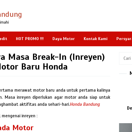
andung
imahi
edit
HOT PROMO !!!
Daya Motor
Kontak Kami
Persyar
a Masa Break-In (Inreyen)
Cari
untuk:
otor Baru Honda
ertama merawat motor baru anda untuk pertama kalinya
n. Masa inreyen diperlukan agar motor anda siap untuk
ghambat aktifitas anda sehari-hari.
Honda Bandung
De
 mengenai inreyen :
ada Motor