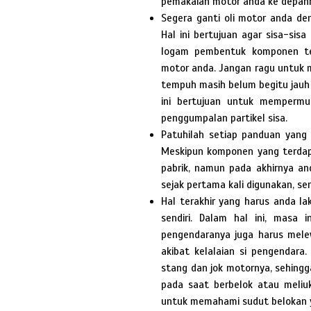
pemakaian motor anda ke depan
Segera ganti oli motor anda de
Hal ini bertujuan agar sisa-sis
logam pembentuk komponen te
motor anda. Jangan ragu untuk 
tempuh masih belum begitu jauh
ini bertujuan untuk mempermu
penggumpalan partikel sisa.
Patuhilah setiap panduan yan
Meskipun komponen yang terdapa
pabrik, namun pada akhirnya an
sejak pertama kali digunakan, s
Hal terakhir yang harus anda l
sendiri. Dalam hal ini, masa
pengendaranya juga harus mele
akibat kelalaian si pengendara
stang dan jok motornya, sehing
pada saat berbelok atau meliuk
untuk memahami sudut belokan 