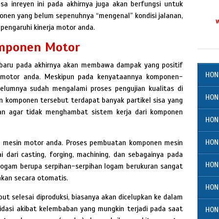
sa inreyen ini pada akhirnya juga akan berfungsi untuk
nen yang belum sepenuhnya “mengenal” kondisi jalanan,
pengaruhi kinerja motor anda.
omponen Motor
 baru pada akhirnya akan membawa dampak yang positif
HON
n motor anda. Meskipun pada kenyataannya komponen-
lumnya sudah mengalami proses pengujian kualitas di
HON
 komponen tersebut terdapat banyak partikel sisa yang
an agar tidak menghambat sistem kerja dari komponen
HON
HON
da mesin motor anda. Proses pembuatan komponen mesin
i dari casting, forging, machining, dan sebagainya pada
HON
 logam berupa serpihan-serpihan logam berukuran sangat
ihkan secara otomatis.
HON
ut selesai diproduksi, biasanya akan dicelupkan ke dalam
idasi akibat kelembaban yang mungkin terjadi pada saat
HON