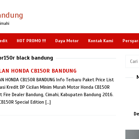
andung
imahi
edit
HOT PROMO !!!
Daya Motor
Kontak Kami
Persyar
br150r black bandung
Cari
untuk:
ILAN HONDA CB150R BANDUNG
AN HONDA CB150R BANDUNG Info Terbaru Paket Price List
asi Kredit DP Cicilan Minim Murah Motor Honda CB150R
t Fire Dealer Bandung, Cimahi, Kabupaten Bandung 2016.
B150R Special Edition […]
De