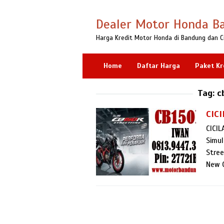
Loncat
ke
Dealer Motor Honda B
konten
Harga Kredit Motor Honda di Bandung dan C
Home
Daftar Harga
Paket Kr
Tag:
c
CIC
CICIL
Simul
Stree
New C