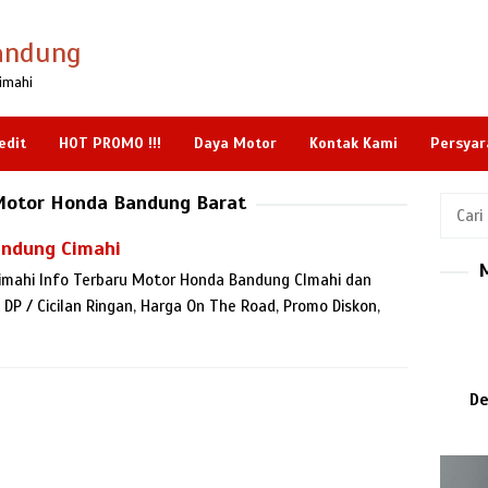
andung
imahi
edit
HOT PROMO !!!
Daya Motor
Kontak Kami
Persyar
Motor Honda Bandung Barat
Cari
untuk:
andung Cimahi
mahi Info Terbaru Motor Honda Bandung CImahi dan
P / Cicilan Ringan, Harga On The Road, Promo Diskon,
De