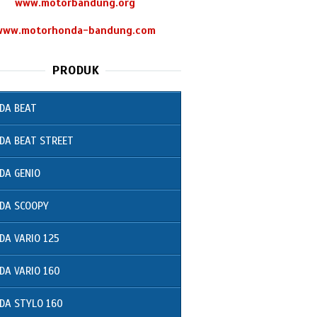
www.motorbandung.org
www.motorhonda-bandung.com
PRODUK
DA BEAT
DA BEAT STREET
DA GENIO
DA SCOOPY
DA VARIO 125
DA VARIO 160
DA STYLO 160