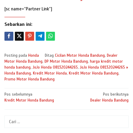
[sc name=”Partner Link”]
Sebarkan ini:
Posting pada
Honda
Ditag
Cicilan Motor Honda Bandung
,
Dealer
Motor Honda Bandung
,
DP Motor Honda Bandung
,
harga kredit motor
honda bandung
,
JoJo Honda 081320244265
,
JoJo Honda 081320244265 »
Honda Bandung
,
Kredit Motor Honda
,
Kredit Motor Honda Bandung
,
Promo Motor Honda Bandung
Navigasi
Pos sebelumnya
Pos berikutnya
Kredit Motor Honda Bandung
Dealer Honda Bandung
pos
Cari
untuk: