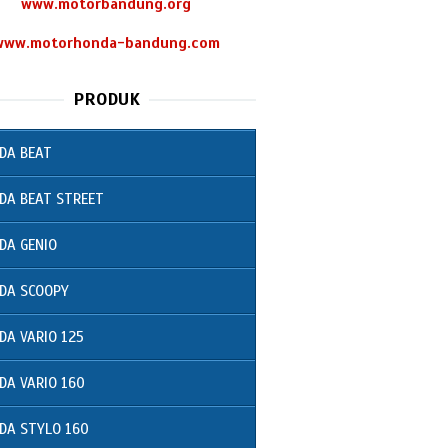
www.motorbandung.org
www.motorhonda-bandung.com
PRODUK
DA BEAT
DA BEAT STREET
DA GENIO
DA SCOOPY
DA VARIO 125
DA VARIO 160
DA STYLO 160