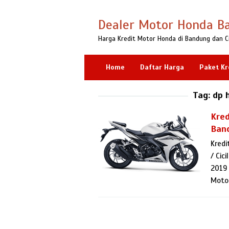
Loncat
ke
Dealer Motor Honda B
konten
Harga Kredit Motor Honda di Bandung dan C
Home
Daftar Harga
Paket Kr
Tag:
dp 
Kred
Ban
Kredi
/ Cic
2019 
Motor