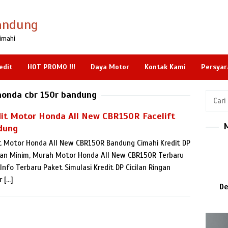
andung
imahi
edit
HOT PROMO !!!
Daya Motor
Kontak Kami
Persyar
honda cbr 150r bandung
Cari
untuk:
it Motor Honda All New CBR150R Facelift
dung
t Motor Honda All New CBR150R Bandung Cimahi Kredit DP
ilan Minim, Murah Motor Honda All New CBR150R Terbaru
Info Terbaru Paket Simulasi Kredit DP Cicilan Ringan
 […]
De